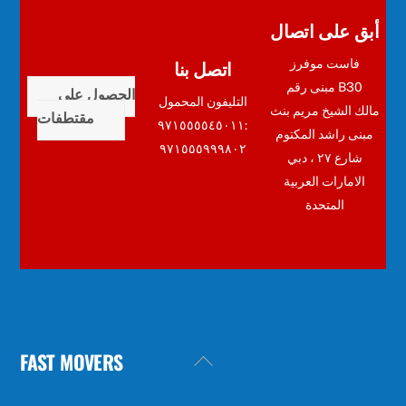
أبق على اتصال
اتصل بنا
فاست موفرز
مبنى رقم B30
الحصول على
التليفون المحمول
مالك الشيخ مريم بنث
مقتطفات
:٩٧١٥٥٥٥٤٥٠١١
مبنى راشد المكتوم
٩٧١٥٥٥٩٩٩٨٠٢
شارع ٢٧ ، دبي
الامارات العربية
المتحدة
FAST MOVERS
Back
To
Top