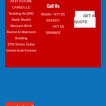
FAST FUTURE
Call Us
CARGO LLC
Building No.B30
Mobile: +971 55
GET A
Malik Shaikh
5545011
QUOTE
Mariyam Binth
+971 55
Rashid Al Maktoum
5999802
Building
27th Street, Dubai
United Arab Emirate