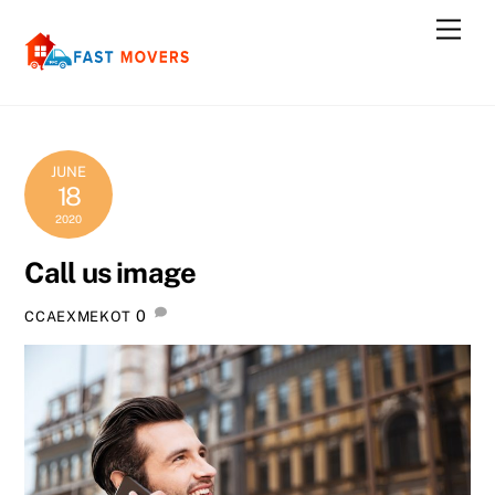
Skip
Men
to
content
JUNE
18
2020
Call us image
0
CCAEXMEKOT