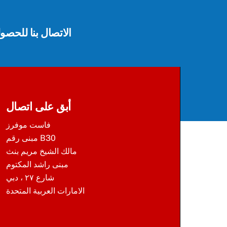
الاتصال بنا للحص
أبق على اتصال
فاست موفرز
مبنى رقم B30
مالك الشيخ مريم بنث
مبنى راشد المكتوم
شارع ٢٧ ، دبي
الامارات العربية المتحدة