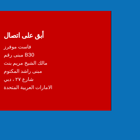
أبق على اتصال
فاست موفرز
مبنى رقم B30
مالك الشيخ مريم بنث
مبنى راشد المكتوم
شارع ٢٧ ، دبي
الامارات العربية المتحدة