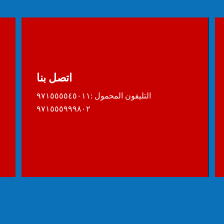
اتصل بنا
التليفون المحمول :٩٧١٥٥٥٥٤٥٠١١
٩٧١٥٥٥٩٩٩٨٠٢