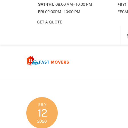
Skip
SAT-THU
08:00 AM – 10:00 PM
+971
to
FRI
02:00PM – 10:00 PM
FFCM
content
GET A QUOTE
JULY
12
2020