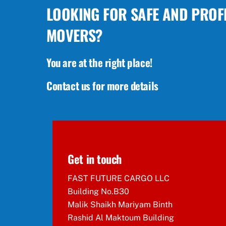
LOOKING FOR SAFE AND PROF
MOVERS?
You are at the right place!
Contact us for more details
Get in touch
FAST FUTURE CARGO LLC
Building No.B30
Malik Shaikh Mariyam Binth
Rashid Al Maktoum Building