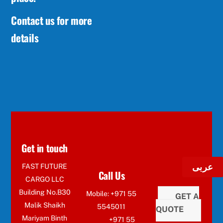
Contact us for more
details
Get in touch
عربى
FAST FUTURE
Call Us
CARGO LLC
Building No.B30
Mobile: +971 55
GET A
Malik Shaikh
5545011
QUOTE
Mariyam Binth
+971 55