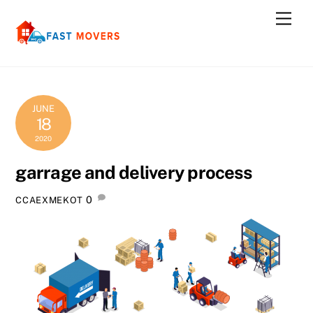
Skip
Men
to
content
JUNE
18
2020
garrage and delivery process
0
CCAEXMEKOT