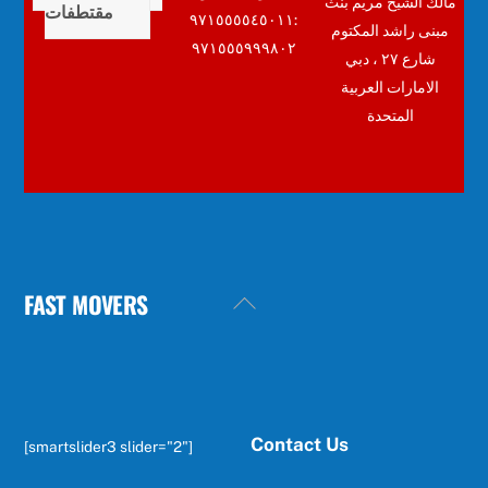
مالك الشيخ مريم بنث
مقتطفات
:٩٧١٥٥٥٥٤٥٠١١
مبنى راشد المكتوم
٩٧١٥٥٥٩٩٩٨٠٢
شارع ٢٧ ، دبي
الامارات العربية
المتحدة
FAST MOVERS
Back
To
Top
Contact Us
[smartslider3 slider="2"]