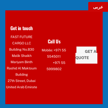
عربى
Get in touch
FAST FUTURE
Call Us
CARGO LLC
Building No.B30
Mobile: +971 55
GET A
Malik Shaikh
5545011
QUOTE
Mariyam Binth
+971 55
Rashid Al Maktoum
5999802
Building
27th Street, Dubai
United Arab Emirate