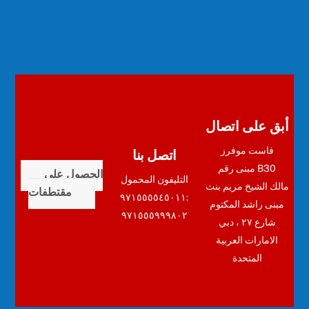
أبق على اتصال
اتصل بنا
فاست موفرز
مبنى رقم B30
الحصول على
التليفون المحمول
مالك الشيخ مريم بنث
مقتطفات
:٩٧١٥٥٥٥٤٥٠١١
مبنى راشد المكتوم
٩٧١٥٥٥٩٩٩٨٠٢
شارع ٢٧ ، دبي
الامارات العربية
المتحدة