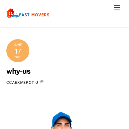
Skip
Men
to
content
JUNE
17
2020
why-us
0
CCAEXMEKOT