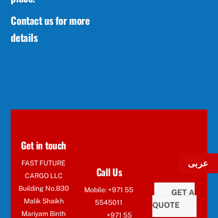
Contact us for more
details
Get in touch
عربى
FAST FUTURE
Call Us
CARGO LLC
Building No.B30
Mobile: +971 55
GET A
Malik Shaikh
5545011
QUOTE
Mariyam Binth
+971 55