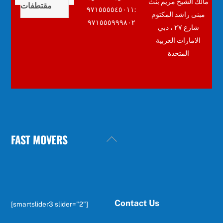
مالك الشيخ مريم بنث
مقتطفات
:٩٧١٥٥٥٥٤٥٠١١
مبنى راشد المكتوم
٩٧١٥٥٥٩٩٩٨٠٢
شارع ٢٧ ، دبي
الامارات العربية
المتحدة
FAST MOVERS
Back
To
Top
Contact Us
[smartslider3 slider="2"]