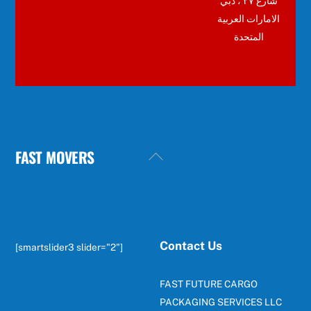
شارع ٢٧ ، دبي
الامارات العربية
المتحدة
FAST MOVERS
Back
To
Top
Contact Us
[smartslider3 slider="2"]
FAST FUTURE CARGO
PACKAGING SERVICES LLC