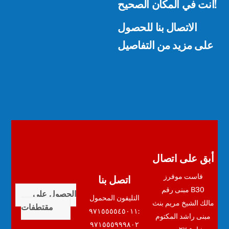
أنت في المكان الصحيح!
الاتصال بنا للحصول
على مزيد من التفاصيل
أبق على اتصال
اتصل بنا
فاست موفرز
مبنى رقم B30
الحصول على
التليفون المحمول
مالك الشيخ مريم بنث
مقتطفات
:٩٧١٥٥٥٥٤٥٠١١
مبنى راشد المكتوم
٩٧١٥٥٥٩٩٩٨٠٢