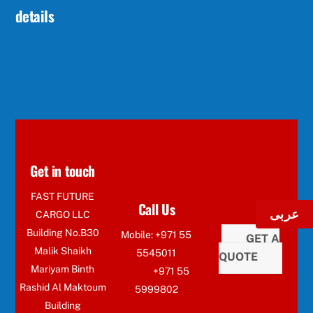
details
Get in touch
FAST FUTURE
Call Us
عربى
CARGO LLC
Building No.B30
Mobile: +971 55
GET A
Malik Shaikh
5545011
QUOTE
Mariyam Binth
+971 55
Rashid Al Maktoum
5999802
Building