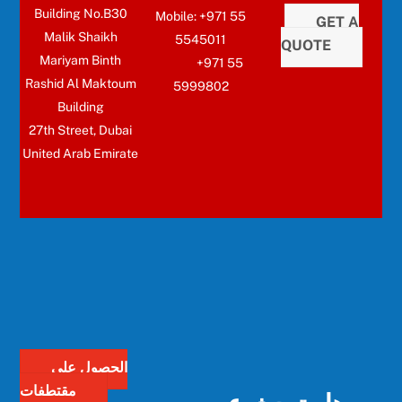
Building No.B30
Mobile: +971 55
GET A
Malik Shaikh
5545011
QUOTE
Mariyam Binth
+971 55
Rashid Al Maktoum
5999802
Building
27th Street, Dubai
United Arab Emirate
الحصول على
هل تبحث عن
مقتطفات