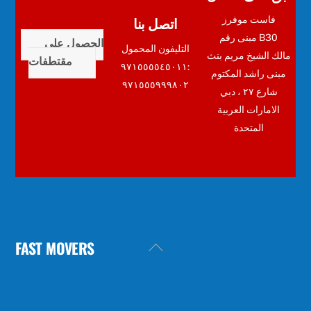
اتصل بنا
فاست موفرز
مبنى رقم B30
الحصول على
التليفون المحمول
مالك الشيخ مريم بنث
مقتطفات
:٩٧١٥٥٥٥٤٥٠١١
مبنى راشد المكتوم
٩٧١٥٥٥٩٩٩٨٠٢
شارع ٢٧ ، دبي
الامارات العربية
المتحدة
FAST MOVERS
Back
To
Top