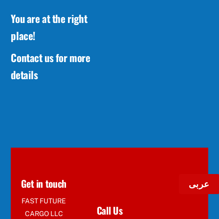
You are at the right
place!
Contact us for more
details
Get in touch
عربى
FAST FUTURE
Call Us
CARGO LLC