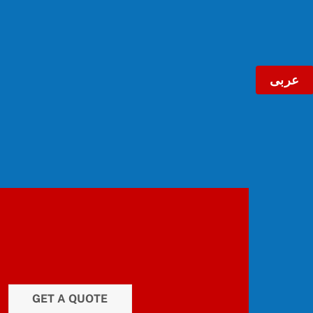
عربى
GET A QUOTE