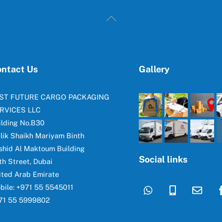
Back
To
Top
ntact Us
Gallery
ST FUTURE CARGO PACKAGING
RVICES LLC
ilding No.B30
lik Shaikh Mariyam Binth
shid Al Maktoum Building
Social links
th Street, Dubai
ited Arab Emirate
bile: +971 55 5545011
71 55 5999802