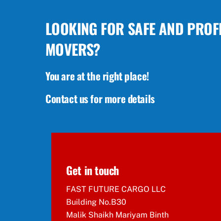
LOOKING FOR SAFE AND PROF
MOVERS?
You are at the right place!
Contact us for more details
Get in touch
FAST FUTURE CARGO LLC
Building No.B30
Malik Shaikh Mariyam Binth