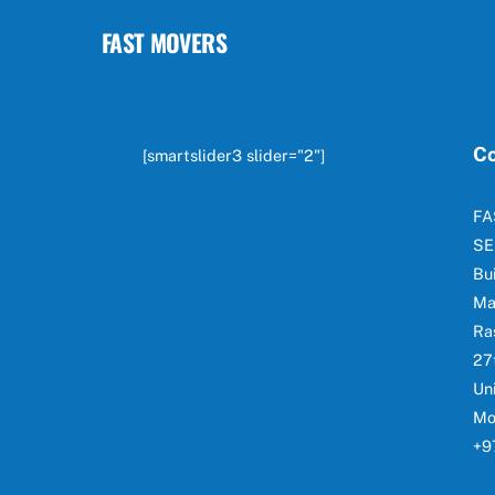
FAST MOVERS
Co
[smartslider3 slider="2"]
FA
SE
Bu
Ma
Ra
27
Un
Mo
+9