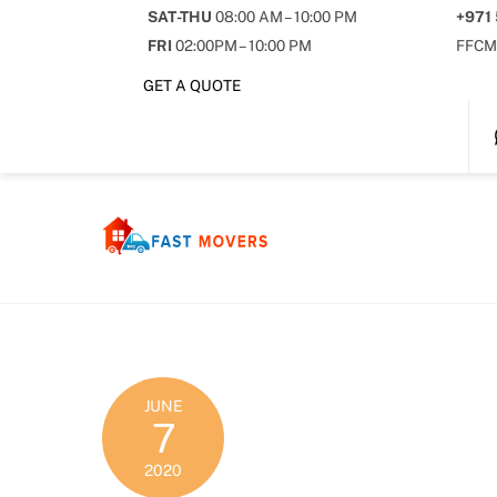
Skip
SAT-THU
08:00 AM – 10:00 PM
+971
to
FRI
02:00PM – 10:00 PM
FFCM
content
GET A QUOTE
JUNE
7
2020