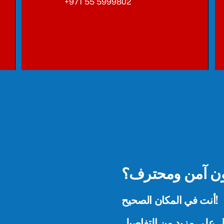
+971 55 5999802
ن آمن ومحترف؟
أنت في المكان الصحيح!
ول على مزيد من التفاصيل