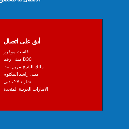
أبق على اتصال
فاست موفرز
مبنى رقم B30
مالك الشيخ مريم بنث
مبنى راشد المكتوم
شارع ٢٧ ، دبي
الامارات العربية المتحدة