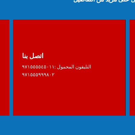
اتصل بنا
التليفون المحمول :٩٧١٥٥٥٥٤٥٠١١
٩٧١٥٥٥٩٩٩٨٠٢