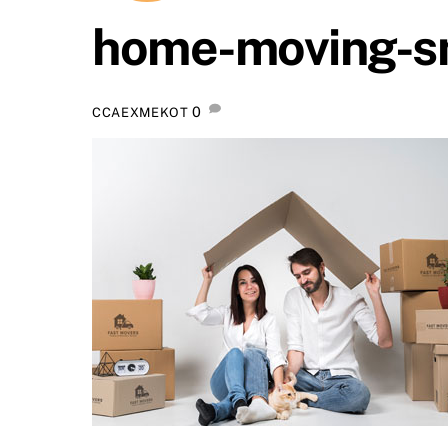
home-moving-
0
CCAEXMEKOT