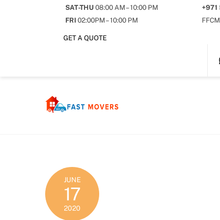
Skip
SAT-THU
08:00 AM – 10:00 PM
+971
to
FRI
02:00PM – 10:00 PM
FFCM
content
GET A QUOTE
JUNE
17
2020