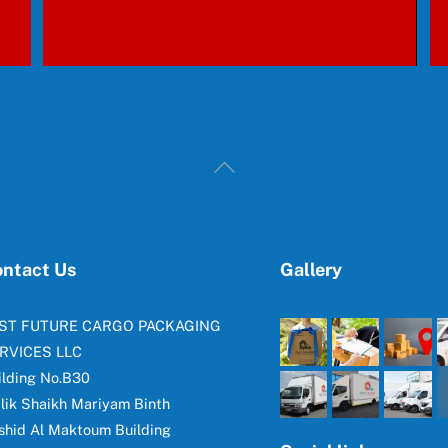
Back
To
Top
ntact Us
Gallery
ST FUTURE CARGO PACKAGING
RVICES LLC
ilding No.B30
lik Shaikh Mariyam Binth
shid Al Maktoum Building