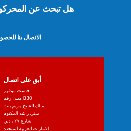
هل تبحث عن المحركو
الاتصال بنا للحص
أبق على اتصال
فاست موفرز
مبنى رقم B30
مالك الشيخ مريم بنث
مبنى راشد المكتوم
شارع ٢٧ ، دبي
الامارات العربية المتحدة