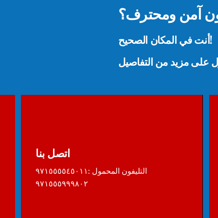
ن آمن ومحترف؟
أنت في المكان الصحيح!
ول على مزيد من التفاصيل
اتصل بنا
التليفون المحمول :٩٧١٥٥٥٥٤٥٠١١
٩٧١٥٥٥٩٩٩٨٠٢