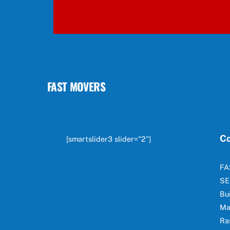
FAST MOVERS
Co
[smartslider3 slider="2"]
FA
SE
Bu
Ma
Ra