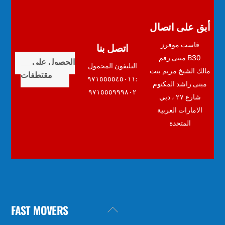
أبق على اتصال
اتصل بنا
فاست موفرز
مبنى رقم B30
الحصول على
التليفون المحمول
مالك الشيخ مريم بنث
مقتطفات
:٩٧١٥٥٥٥٤٥٠١١
مبنى راشد المكتوم
٩٧١٥٥٥٩٩٩٨٠٢
شارع ٢٧ ، دبي
الامارات العربية
المتحدة
FAST MOVERS
Back
To