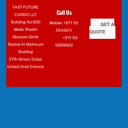
FAST FUTURE
Call Us
CARGO LLC
Building No.B30
Mobile: +971 55
GET A
Malik Shaikh
5545011
QUOTE
Mariyam Binth
+971 55
Rashid Al Maktoum
5999802
Building
27th Street, Dubai
United Arab Emirate