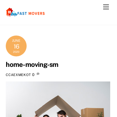
Skip
Men
to
content
JUNE
16
2020
home-moving-sm
0
CCAEXMEKOT