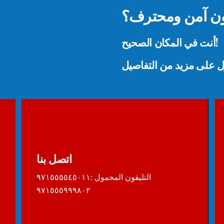
ن آمن ومحترف؟
أنت في المكان الصحيح!
ول على مزيد من التفاصيل
اتصل بنا
التليفون المحمول :٩٧١٥٥٥٥٤٥٠١١
٩٧١٥٥٥٩٩٩٨٠٢