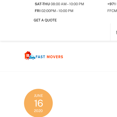
Skip
SAT-THU
08:00 AM – 10:00 PM
+971
to
FRI
02:00PM – 10:00 PM
FFCM
content
GET A QUOTE
JUNE
16
2020