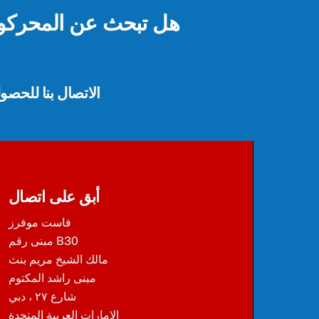
هل تبحث عن المحركو
الاتصال بنا للحص
أبق على اتصال
فاست موفرز
مبنى رقم B30
مالك الشيخ مريم بنث
مبنى راشد المكتوم
شارع ٢٧ ، دبي
الامارات العربية المتحدة