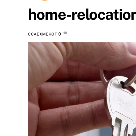
home-relocatio
0
CCAEXMEKOT