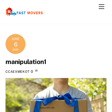
Skip
Men
to
content
JUNE
6
2020
manipulation1
0
CCAEXMEKOT