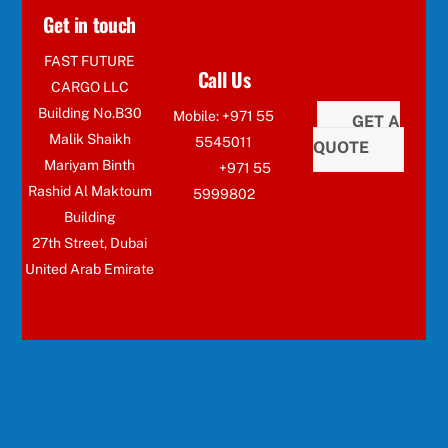
Get in touch
FAST FUTURE
Call Us
CARGO LLC
Building No.B30
Mobile: +971 55
GET A
Malik Shaikh
5545011
QUOTE
Mariyam Binth
+971 55
Rashid Al Maktoum
5999802
Building
27th Street, Dubai
United Arab Emirate