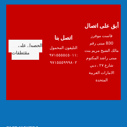
أبق على اتصال
اتصل بنا
فاست موفرز
مبنى رقم B30
الحصول على
التليفون المحمول
مالك الشيخ مريم بنث
مقتطفات
:٩٧١٥٥٥٥٤٥٠١١
مبنى راشد المكتوم
٩٧١٥٥٥٩٩٩٨٠٢
شارع ٢٧ ، دبي
الامارات العربية
المتحدة