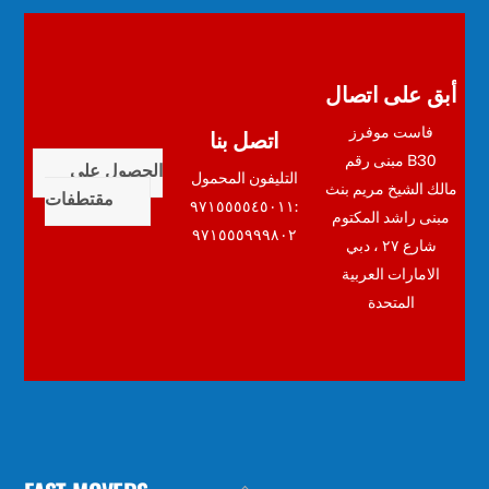
أبق على اتصال
اتصل بنا
فاست موفرز
مبنى رقم B30
الحصول على
التليفون المحمول
مالك الشيخ مريم بنث
مقتطفات
:٩٧١٥٥٥٥٤٥٠١١
مبنى راشد المكتوم
٩٧١٥٥٥٩٩٩٨٠٢
شارع ٢٧ ، دبي
الامارات العربية
المتحدة
Back