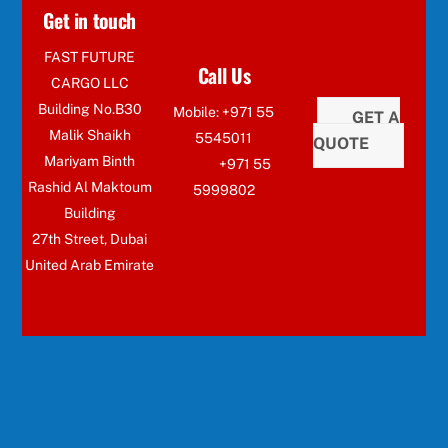
Get in touch
FAST FUTURE
Call Us
CARGO LLC
Building No.B30
Mobile: +971 55
GET A
Malik Shaikh
5545011
QUOTE
Mariyam Binth
+971 55
Rashid Al Maktoum
5999802
Building
27th Street, Dubai
United Arab Emirate