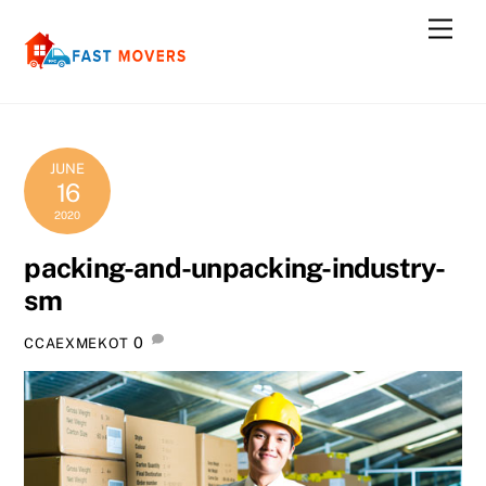
Skip
Men
to
content
JUNE
16
2020
packing-and-unpacking-industry-
sm
0
CCAEXMEKOT