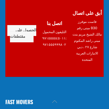
أبق على اتصال
اتصل بنا
فاست موفرز
مبنى رقم B30
الحصول على
التليفون المحمول
مالك الشيخ مريم بنث
مقتطفات
:٩٧١٥٥٥٥٤٥٠١١
مبنى راشد المكتوم
٩٧١٥٥٥٩٩٩٨٠٢
شارع ٢٧ ، دبي
الامارات العربية
المتحدة
FAST MOVERS
Back
To