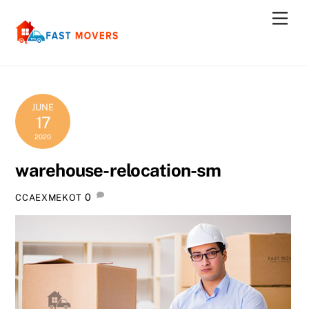
Skip
Men
to
content
JUNE
17
2020
warehouse-relocation-sm
0
CCAEXMEKOT