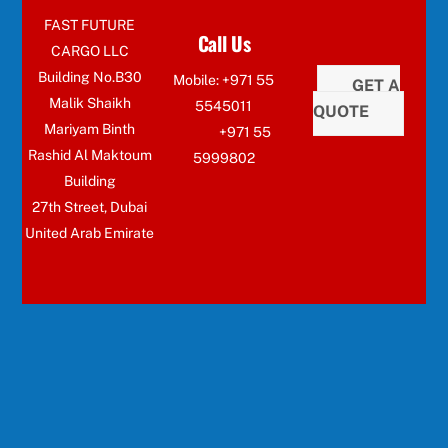
FAST FUTURE
Call Us
CARGO LLC
Building No.B30
Mobile: +971 55
GET A
Malik Shaikh
5545011
QUOTE
Mariyam Binth
+971 55
Rashid Al Maktoum
5999802
Building
27th Street, Dubai
United Arab Emirate